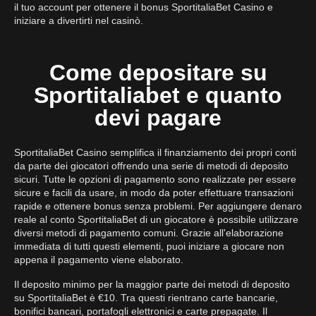
il tuo account per ottenere il bonus SportitaliaBet Casino e
iniziare a divertirti nel casinò.
Come depositare su
Sportitaliabet e quanto
devi pagare
SportitaliaBet Casino semplifica il finanziamento dei propri conti
da parte dei giocatori offrendo una serie di metodi di deposito
sicuri. Tutte le opzioni di pagamento sono realizzate per essere
sicure e facili da usare, in modo da poter effettuare transazioni
rapide e ottenere bonus senza problemi. Per aggiungere denaro
reale al conto SportitaliaBet di un giocatore è possibile utilizzare
diversi metodi di pagamento comuni. Grazie all'elaborazione
immediata di tutti questi elementi, puoi iniziare a giocare non
appena il pagamento viene elaborato.
Il deposito minimo per la maggior parte dei metodi di deposito
su SportitaliaBet è €10. Tra questi rientrano carte bancarie,
bonifici bancari, portafogli elettronici e carte prepagate. Il