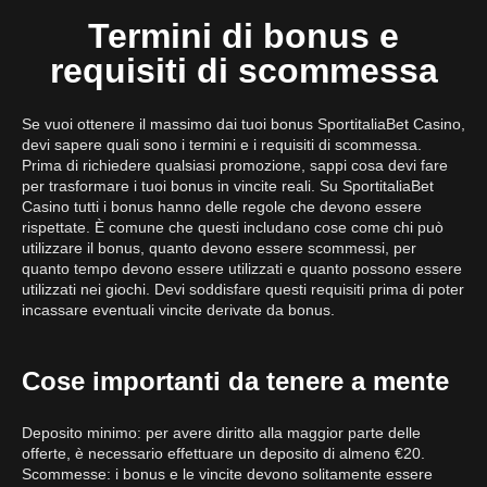
Termini di bonus e
requisiti di scommessa
Se vuoi ottenere il massimo dai tuoi bonus SportitaliaBet Casino,
devi sapere quali sono i termini e i requisiti di scommessa.
Prima di richiedere qualsiasi promozione, sappi cosa devi fare
per trasformare i tuoi bonus in vincite reali. Su SportitaliaBet
Casino tutti i bonus hanno delle regole che devono essere
rispettate. È comune che questi includano cose come chi può
utilizzare il bonus, quanto devono essere scommessi, per
quanto tempo devono essere utilizzati e quanto possono essere
utilizzati nei giochi. Devi soddisfare questi requisiti prima di poter
incassare eventuali vincite derivate da bonus.
Cose importanti da tenere a mente
Deposito minimo: per avere diritto alla maggior parte delle
offerte, è necessario effettuare un deposito di almeno €20.
Scommesse: i bonus e le vincite devono solitamente essere