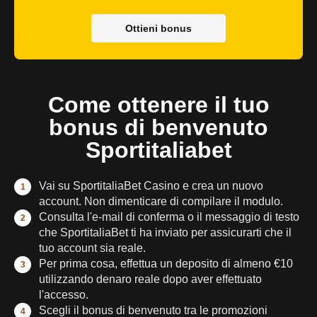
Ottieni bonus
Come ottenere il tuo
bonus di benvenuto
Sportitaliabet
Vai su SportitaliaBet Casino e crea un nuovo
account. Non dimenticare di compilare il modulo.
Consulta l'e-mail di conferma o il messaggio di testo
che SportitaliaBet ti ha inviato per assicurarti che il
tuo account sia reale.
Per prima cosa, effettua un deposito di almeno €10
utilizzando denaro reale dopo aver effettuato
l'accesso.
Scegli il bonus di benvenuto tra le promozioni