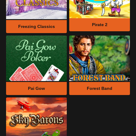
Pirate 2
Freezing Classics
Pai Gow
Forest Band