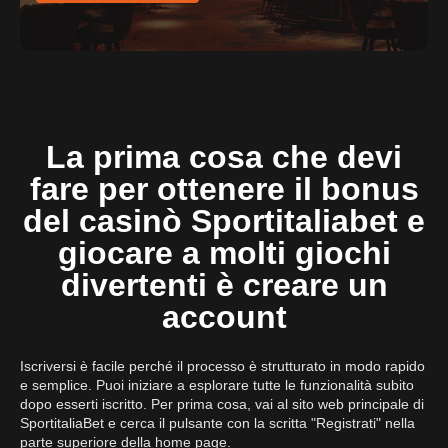
La prima cosa che devi
fare per ottenere il bonus
del casinò Sportitaliabet e
giocare a molti giochi
divertenti è creare un
account
Iscriversi è facile perché il processo è strutturato in modo rapido
e semplice. Puoi iniziare a esplorare tutte le funzionalità subito
dopo esserti iscritto. Per prima cosa, vai al sito web principale di
SportitaliaBet e cerca il pulsante con la scritta "Registrati" nella
parte superiore della home page.