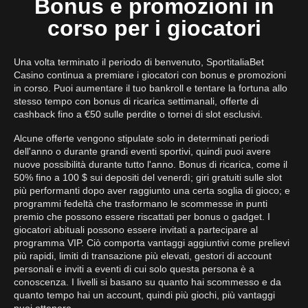
Bonus e promozioni in
corso per i giocatori
Una volta terminato il periodo di benvenuto, SportitaliaBet
Casino continua a premiare i giocatori con bonus e promozioni
in corso. Puoi aumentare il tuo bankroll e tentare la fortuna allo
stesso tempo con bonus di ricarica settimanali, offerte di
cashback fino a €50 sulle perdite o tornei di slot esclusivi.
Alcune offerte vengono stipulate solo in determinati periodi
dell'anno o durante grandi eventi sportivi, quindi puoi avere
nuove possibilità durante tutto l'anno. Bonus di ricarica, come il
50% fino a 100 $ sui depositi del venerdì; giri gratuiti sulle slot
più performanti dopo aver raggiunto una certa soglia di gioco; e
programmi fedeltà che trasformano le scommesse in punti
premio che possono essere riscattati per bonus o gadget. I
giocatori abituali possono essere invitati a partecipare al
programma VIP. Ciò comporta vantaggi aggiuntivi come prelievi
più rapidi, limiti di transazione più elevati, gestori di account
personali e inviti a eventi di cui solo questa persona è a
conoscenza. I livelli si basano su quanto hai scommesso e da
quanto tempo hai un account, quindi più giochi, più vantaggi