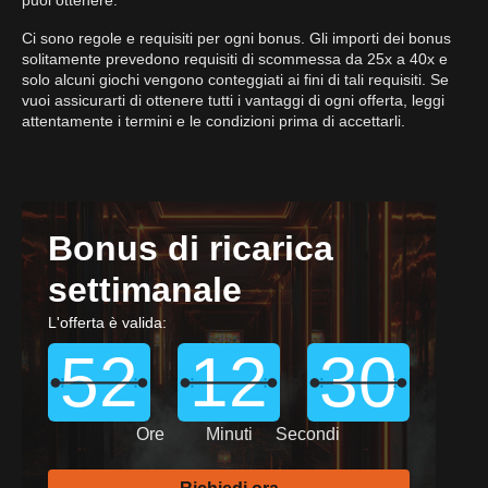
puoi ottenere.
Ci sono regole e requisiti per ogni bonus. Gli importi dei bonus
solitamente prevedono requisiti di scommessa da 25x a 40x e
solo alcuni giochi vengono conteggiati ai fini di tali requisiti. Se
vuoi assicurarti di ottenere tutti i vantaggi di ogni offerta, leggi
attentamente i termini e le condizioni prima di accettarli.
Bonus di ricarica
settimanale
L'offerta è valida:
52
12
29
Ore
Minuti
Secondi