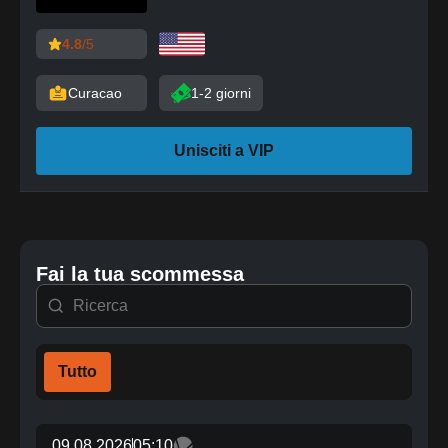
4.8
/5
Curacao
1-2 giorni
Unisciti a VIP
Fai la tua scommessa
Tutto
09.08.2026
05:10