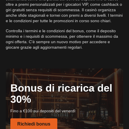
oltre a premi personalizzati per i giocatori VIP, come cashback o
giri gratuiti senza requisiti di scommessa. Il casinò organizza
anche sfide stagionali e tornei con premi a diversi livelli. I termini
e le condizioni per tutte le promozioni in corso sono chiari.
Controlla i termini e le condizioni del bonus, come il deposito
minimo e i requisiti di scommessa, per ottenere il massimo da
ogni offerta. C'è sempre un nuovo motivo per accedere e
giocare grazie agli aggiornamenti regolari.
Bonus di ricarica del
30%
Fino a €100 sui depositi del venerdì
Richiedi bonus