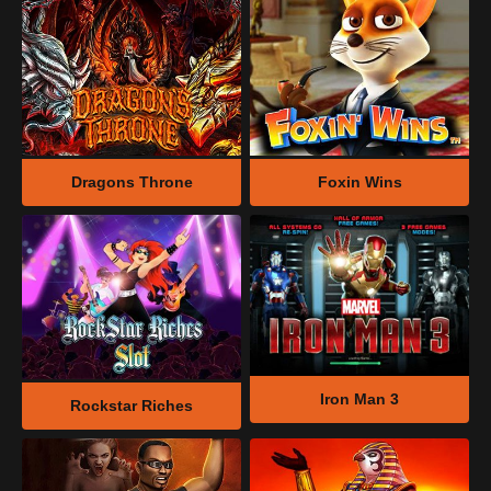
Dragons Throne
Foxin Wins
Iron Man 3
Rockstar Riches