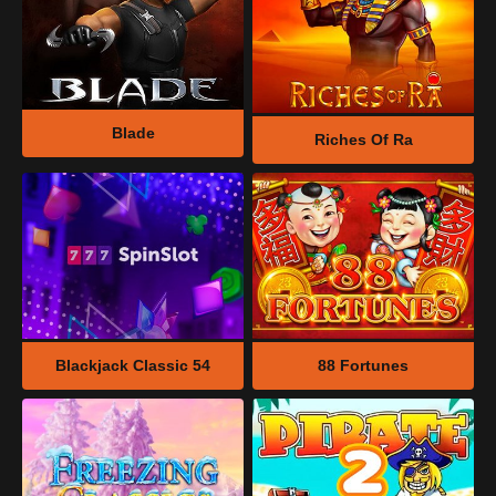
Blade
Riches Of Ra
Blackjack Classic 54
88 Fortunes